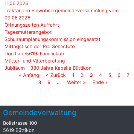
11.06.2026
Traktanden Einwohnergemeindeversammlung vom
09.06.2026
Öffnungszeiten Auffahrt
Tagesmutterangebot
Schulraumplanungskommission eingesetzt
Mittagstisch der Pro Senectute
DorfLäbe5619: Familiekafi
Mütter- und Väterberatung
Jubiläum – 330 Jahre Kapelle Büttikon
Seitennummerierung
Erste
« Anfang
Vorherige
< Zurück
Page
1
Page
2
Aktuelle
3
Page
4
Page
5
Page
6
Pa
7
Seite
Page
8
Seite
Page
9
…
Nächste
Weiter >
Seite
Letzte
Ende »
Seite
Seite
Gemeindeverwaltung
Bollstrasse 100
5619 Büttikon