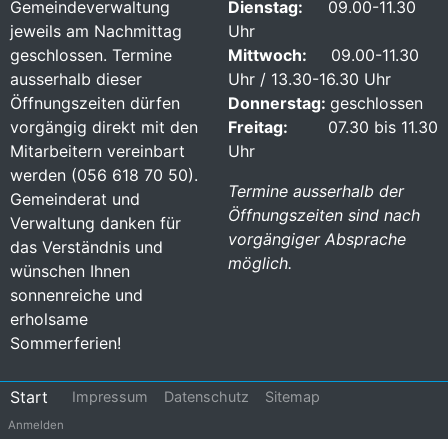
Gemeindeverwaltung
Dienstag:
09.00-11.30
jeweils am Nachmittag
Uhr
geschlossen. Termine
Mittwoch:
09.00-11.30
ausserhalb dieser
Uhr / 13.30-16.30 Uhr
Öffnungszeiten dürfen
Donnerstag:
geschlossen
vorgängig direkt mit den
Freitag:
07.30 bis 11.30
Mitarbeitern vereinbart
Uhr
werden (056 618 70 50).
Termine ausserhalb der
Gemeinderat und
Öffnungszeiten sind nach
Verwaltung danken für
vorgängiger Absprache
das Verständnis und
möglich.
wünschen Ihnen
sonnenreiche und
erholsame
Sommerferien!
Footer
Start
Impressum
Datenschutz
Sitemap
Benutzermenü
Anmelden
menu