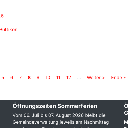
26
Büttikon
ge
Page
5
Page
6
Page
7
Aktuelle
8
Page
9
Page
10
Page
11
Page
12
…
Nächste
Weiter >
Letzte
Ende »
Seite
Seite
Seite
Öffnungszeiten Sommerferien
Ö
G
Vom 06. Juli bis 07. August 2026 bleibt die
Gemeindeverwaltung jeweils am Nachmittag
M