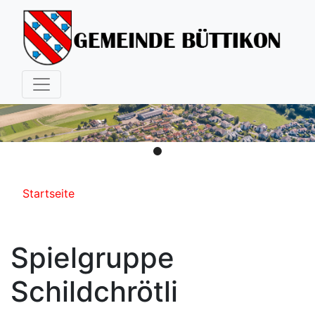
Hauptnavigation
Pfadnavigation
Startseite
Spielgruppe
Schildchrötli