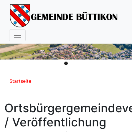
Hauptnavigation
Pfadnavigation
Startseite
Ortsbürgergemeindev
/ Veröffentlichung