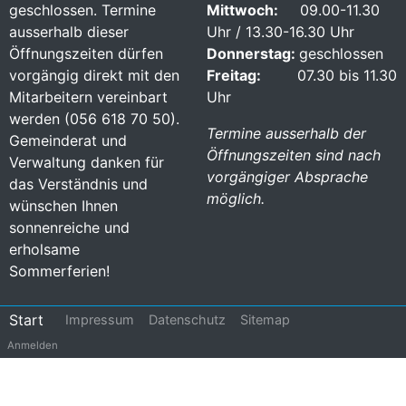
geschlossen. Termine
Mittwoch:
09.00-11.30
ausserhalb dieser
Uhr / 13.30-16.30 Uhr
Öffnungszeiten dürfen
Donnerstag:
geschlossen
vorgängig direkt mit den
Freitag:
07.30 bis 11.30
Mitarbeitern vereinbart
Uhr
werden (056 618 70 50).
Termine ausserhalb der
Gemeinderat und
Öffnungszeiten sind nach
Verwaltung danken für
vorgängiger Absprache
das Verständnis und
möglich.
wünschen Ihnen
sonnenreiche und
erholsame
Sommerferien!
Footer
Start
Impressum
Datenschutz
Sitemap
Benutzermenü
Anmelden
menu