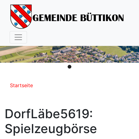
Hauptnavigation
Pfadnavigation
Startseite
DorfLäbe5619:
Spielzeugbörse